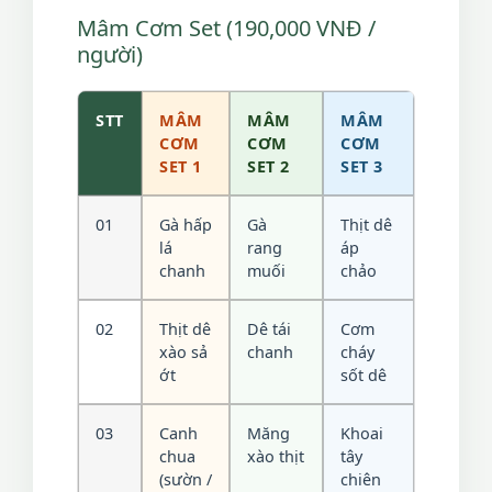
Mâm Cơm Set (190,000 VNĐ /
người)
STT
MÂM
MÂM
MÂM
CƠM
CƠM
CƠM
SET 1
SET 2
SET 3
01
Gà hấp
Gà
Thịt dê
lá
rang
áp
chanh
muối
chảo
02
Thịt dê
Dê tái
Cơm
xào sả
chanh
cháy
ớt
sốt dê
03
Canh
Măng
Khoai
chua
xào thịt
tây
(sườn /
chiên