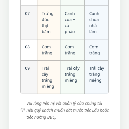
07
Trứng
Canh
Canh
đúc
cua +
chua
thịt
cà
nhà
băm
pháo
làm
08
Cơm
Cơm
Cơm
trắng
trắng
trắng
09
Trái
Trái cây
Trái cây
cây
tráng
tráng
tráng
miệng
miệng
miệng
Vui lòng liên hệ với quản lý của chúng tôi
nếu quý khách muốn đặt trước tiệc Lẩu hoặc
tiệc nướng BBQ.