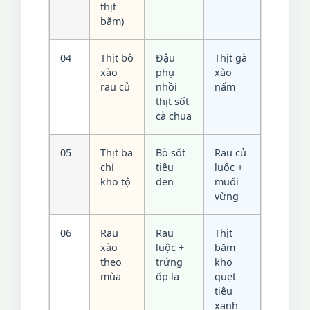
thịt
băm)
04
Thịt bò
Đậu
Thịt gà
xào
phụ
xào
rau củ
nhồi
nấm
thịt sốt
cà chua
05
Thịt ba
Bò sốt
Rau củ
chỉ
tiêu
luộc +
kho tộ
đen
muối
vừng
06
Rau
Rau
Thịt
xào
luộc +
băm
theo
trứng
kho
mùa
ốp la
quẹt
tiêu
xanh